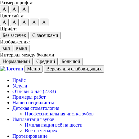
Размер шрифта:
A
A
A
Цвет сайта:
A
A
A
A
A
Шрифт:
Без засечек
С засечками
Изображения:
вкл
выкл
Интервал между буквами:
Нормальный
Средний
Большой
Меню
Версия для слабовидящих
Прайс
Услуги
Отзывы о нас
(2783)
Примеры работ
Наши специалисты
Детская стоматология
Профессиональная чистка зубов
Имплантация зубов
Имплантация всё на шести
Всё на четырех
Протезирование