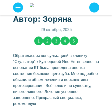
Автор: Зоряна
Прайс
Я
согласен
Услуги
29 октября, 2025
на
условия
Отзывы о нас
(2787)
сайта
1
2
3
4
5
по
Примеры работ
работе
с
персональными
Наши специалисты
Обратилась за консультацией в клинику
данными
.
"Скульптор" к Кузнецовой Яне Евгеньевне, на
Детская стоматология
основании КТ была проведена оценка
Отправить
Профессиональная чистка зубов
состояния беспокоящего зуба. Мне подробно
Имплантация зубов
объснили объем лечения и перспективы
протезирования. Всё четко и по существу,
Имплантация всё на шести
ничего лишнего. Лечение успешно
Всё на четырех
завершено. Прекрасный специалист,
Протезирование
рекомендую
Несъемное протезирование