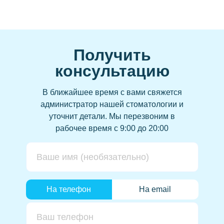
Виниры
Керамические виниры
Коронка на зубы
Получить
Циркониевые
консультацию
Керамические
Зубной мост
В ближайшее время с вами свяжется
администратор нашей стоматологии и
Съёмные
уточнит детали.
Мы перезвоним в
Бюгельный протез
рабочее время с 9:00 до 20:00
Пластиночные протезы
Удаление
Удаление зуба мудрости
Лечение зубов
На телефон
На email
Элайнеры