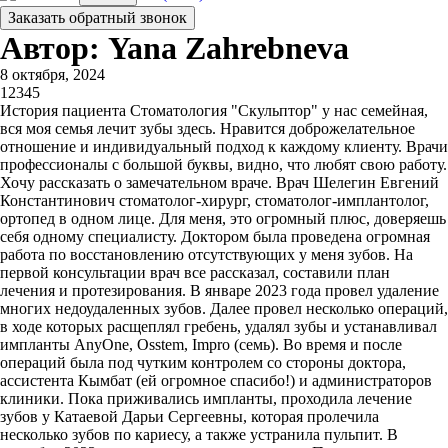
Заказать обратный звонок
Автор: Yana Zahrebneva
8 октября, 2024
1
2
3
4
5
История пациента Стоматология "Скульптор" у нас семейная,
вся моя семья лечит зубы здесь. Нравится доброжелательное
отношение и индивидуальный подход к каждому клиенту. Врачи
профессионалы с большой буквы, видно, что любят свою работу.
Хочу рассказать о замечательном враче. Врач Шелегин Евгений
Константинович стоматолог-хирург, стоматолог-имплантолог,
ортопед в одном лице. Для меня, это огромный плюс, доверяешь
себя одному специалисту. Доктором была проведена огромная
работа по восстановлению отсутствующих у меня зубов. На
первой консультации врач все рассказал, составили план
лечения и протезирования. В январе 2023 года провел удаление
многих недоудаленных зубов. Далее провел несколько операций,
в ходе которых расщеплял гребень, удалял зубы и устанавливал
импланты AnyOne, Osstem, Impro (семь). Во время и после
операций была под чутким контролем со стороны доктора,
ассистента Кымбат (ей огромное спасибо!) и администраторов
клиники. Пока приживались импланты, проходила лечение
зубов у Катаевой Дарьи Сергеевны, которая пролечила
несколько зубов по кариесу, а также устранила пульпит. В