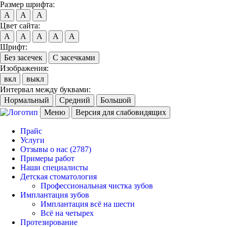
Размер шрифта:
A
A
A
Цвет сайта:
A
A
A
A
A
Шрифт:
Без засечек
С засечками
Изображения:
вкл
выкл
Интервал между буквами:
Нормальный
Средний
Большой
Меню
Версия для слабовидящих
Прайс
Услуги
Отзывы о нас
(2787)
Примеры работ
Наши специалисты
Детская стоматология
Профессиональная чистка зубов
Имплантация зубов
Имплантация всё на шести
Всё на четырех
Протезирование