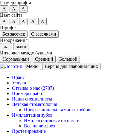
Размер шрифта:
A
A
A
Цвет сайта:
A
A
A
A
A
Шрифт:
Без засечек
С засечками
Изображения:
вкл
выкл
Интервал между буквами:
Нормальный
Средний
Большой
Меню
Версия для слабовидящих
Прайс
Услуги
Отзывы о нас
(2787)
Примеры работ
Наши специалисты
Детская стоматология
Профессиональная чистка зубов
Имплантация зубов
Имплантация всё на шести
Всё на четырех
Протезирование