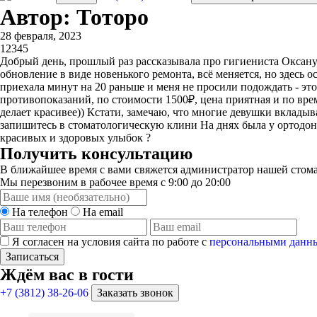
Автор: ​Тоторо
28 февраля, 2023
1
2
3
4
5
Добрый день, прошлый раз рассказывала про гигиениста Оксану))
обновление в виде новенького ремонта, всё меняется, но здесь 
приехала минут на 20 раньше и меня не просили подождать - это
противопоказаний, по стоимости 1500₽, цена приятная и по врем
делает красивее)) Кстати, замечаю, что многие девушки вкладыв
запишитесь в стоматологическую клини На днях была у ортодон
красивых и здоровых улыбок ?
Получить консультацию
В ближайшее время с вами свяжется администратор нашей стома
Мы перезвоним в рабочее время с 9:00 до 20:00
На телефон
На email
Я согласен на условия сайта по работе с
персональными данн
Записаться
Ждём вас в гости
+7 (3812) 38-26-06
Заказать звонок