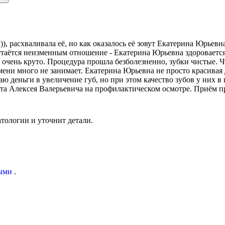
, расхваливала её, но как оказалось её зовут Екатерина Юрьевн
остаётся неизменным отношение - Екатерина Юрьевна здоровается
 очень круто. Процедура прошла безболезненно, зубки чистые. Ч
ени много не занимает. Екатерина Юрьевна не просто красивая д
аю деньги в увеличение губ, но при этом качество зубов у них в
та Алексея Валерьевича на профилактическом осмотре. Приём п
тологии и уточнит детали.
ыми
.