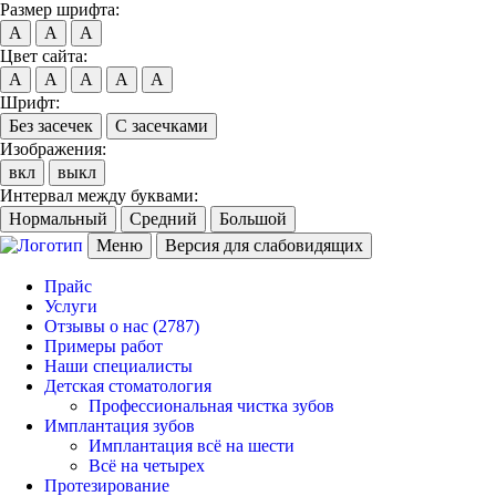
Размер шрифта:
A
A
A
Цвет сайта:
A
A
A
A
A
Шрифт:
Без засечек
С засечками
Изображения:
вкл
выкл
Интервал между буквами:
Нормальный
Средний
Большой
Меню
Версия для слабовидящих
Прайс
Услуги
Отзывы о нас
(2787)
Примеры работ
Наши специалисты
Детская стоматология
Профессиональная чистка зубов
Имплантация зубов
Имплантация всё на шести
Всё на четырех
Протезирование