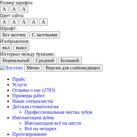
Размер шрифта:
A
A
A
Цвет сайта:
A
A
A
A
A
Шрифт:
Без засечек
С засечками
Изображения:
вкл
выкл
Интервал между буквами:
Нормальный
Средний
Большой
Меню
Версия для слабовидящих
Прайс
Услуги
Отзывы о нас
(2783)
Примеры работ
Наши специалисты
Детская стоматология
Профессиональная чистка зубов
Имплантация зубов
Имплантация всё на шести
Всё на четырех
Протезирование