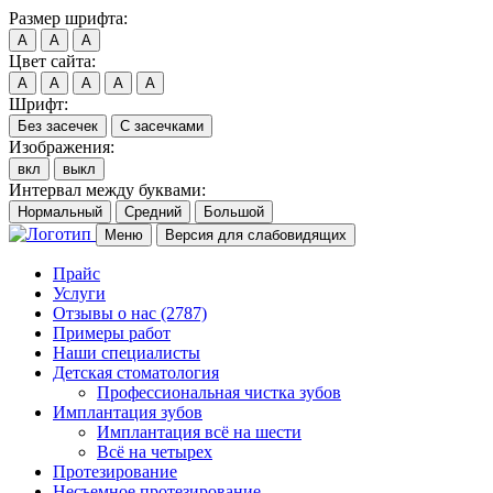
Размер шрифта:
A
A
A
Цвет сайта:
A
A
A
A
A
Шрифт:
Без засечек
С засечками
Изображения:
вкл
выкл
Интервал между буквами:
Нормальный
Средний
Большой
Меню
Версия для слабовидящих
Прайс
Услуги
Отзывы о нас
(2787)
Примеры работ
Наши специалисты
Детская стоматология
Профессиональная чистка зубов
Имплантация зубов
Имплантация всё на шести
Всё на четырех
Протезирование
Несъемное протезирование