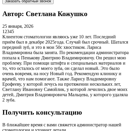
Заказать обратный звонок
Автор: Светлана Кожушко
25 января, 2026
1
2
3
4
5
Клиентом стоматологии являюсь уже 10 лет. Последний
приём был в декабре 2025года. Случай был срочный. Шатался
передний зуб, и это в мои 50с хвостиком. Лариса
Владимировна была занята. По рекомендации администратора
попала к Пенькову Дмитрию Владимировичу. Он решил мою
проблему. При помощи штифта и специальных материалов и
то, что осталось от моего зуба, он сделал новый. Это было
очень вовремя, на носу Новый год. Рекомендую клинику и
врачей, что нам помогают. Также Ларису Владимировну
Ерофееву, у которой лечусь на протяжении нескольких лет,
Светлану Ивановну Самойлик, у которой лечились двое моих
детей, Дмитрия Владимировича Мальцева, у которого удаляла
2 зуба.
Получить консультацию
В ближайшее время с вами свяжется администратор нашей
стоматологии и уточнит детали.