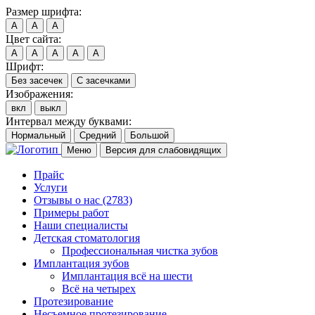
Размер шрифта:
A
A
A
Цвет сайта:
A
A
A
A
A
Шрифт:
Без засечек
С засечками
Изображения:
вкл
выкл
Интервал между буквами:
Нормальный
Средний
Большой
Меню
Версия для слабовидящих
Прайс
Услуги
Отзывы о нас
(2783)
Примеры работ
Наши специалисты
Детская стоматология
Профессиональная чистка зубов
Имплантация зубов
Имплантация всё на шести
Всё на четырех
Протезирование
Несъемное протезирование