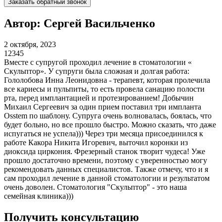
Заказать обратный звонок
Автор: ​Сергей Васильченко
2 октября, 2023
1
2
3
4
5
Вместе с супругой проходил лечение в стоматологии «
Скульптор». У супруги была сложная и долгая работа:
Гололобова Инна Леонидовна - терапевт, которая пролечила
все кариесы и пульпиты, то есть провела санацию полости
рта, перед имплантацией и протезированием! Добычин
Михаил Сергеевич за один прием поставил три импланта
Osstem по шаблону. Супруга очень волновалась, боялась, что
будет больно, но все прошло быстро. Можно сказать, что даже
испугаться не успела))) Через три месяца присоединился к
работе Какора Никита Игоревич, выточил коронки из
диоксида циркония. Фрезерный станок творит чудеса! Уже
прошло достаточно времени, поэтому с уверенностью могу
рекомендовать данных специалистов. Также отмечу, что и я
сам проходил лечение в данной стоматологии и результатом
очень доволен. Стоматология "Скульптор" - это наша
семейная клиника)))
Получить консультацию