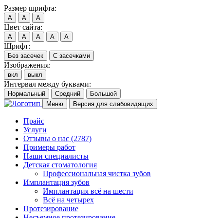
Размер шрифта:
A
A
A
Цвет сайта:
A
A
A
A
A
Шрифт:
Без засечек
С засечками
Изображения:
вкл
выкл
Интервал между буквами:
Нормальный
Средний
Большой
Меню
Версия для слабовидящих
Прайс
Услуги
Отзывы о нас
(2787)
Примеры работ
Наши специалисты
Детская стоматология
Профессиональная чистка зубов
Имплантация зубов
Имплантация всё на шести
Всё на четырех
Протезирование
Несъемное протезирование