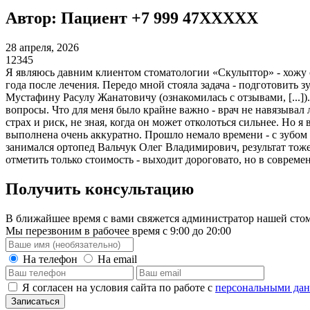
Автор: Пациент +7 999 47XXXXX
28 апреля, 2026
1
2
3
4
5
Я являюсь давним клиентом стоматологии​ «Скульптор» - хожу 
года после лечения. Передо мной стояла задача - подготовить з
Мустафину Расулу Жанатовичу (ознакомилась с отзывами, [...]
вопросы. Что для меня было крайне важно - врач не навязывал 
страх и риск, не зная, когда он может отколоться сильнее. Но
выполнена очень аккуратно. Прошло немало времени - с зубом 
занимался ортопед Вальчук Олег Владимирович, результат тож
отметить только стоимость - выходит дороговато, но в совреме
Получить консультацию
В ближайшее время с вами свяжется администратор нашей стом
Мы перезвоним в рабочее время с 9:00 до 20:00
На телефон
На email
Я согласен на условия сайта по работе с
персональными да
Записаться