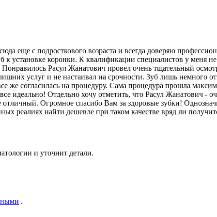
сюда еще с подросткового возраста и всегда доверяю профессио
уб к установке коронки​. К квалификации специалистов у меня не
). Понравилось Расул Жанатович провел очень тщательный осмот
лишних услуг и не настаивал на срочности. Зуб лишь немного отк
 я все же согласилась на процедуру. Сама процедура прошла макс
все идеально! Отдельно хочу отметить, что Расул Жанатович - 
е отличный. Огромное спасибо Вам за здоровые зубки! Однознач
нных реалиях найти дешевле при таком качестве вряд ли получитс
атологии и уточнит детали.
нными
.