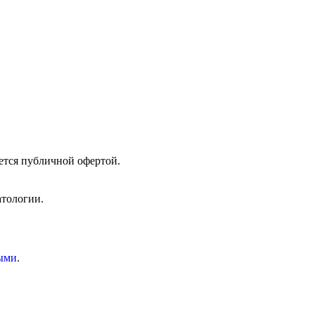
ется публичной офертой.
атологии.
ыми
.