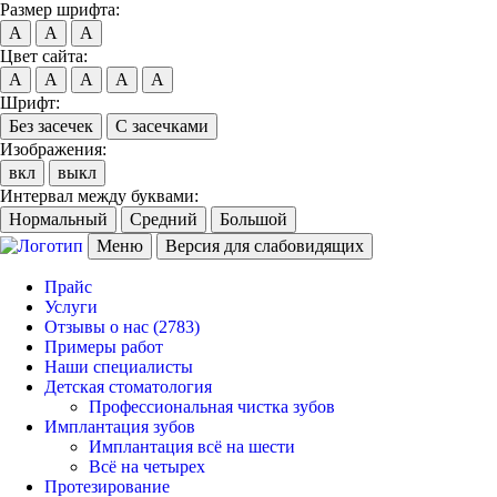
Размер шрифта:
A
A
A
Цвет сайта:
A
A
A
A
A
Шрифт:
Без засечек
С засечками
Изображения:
вкл
выкл
Интервал между буквами:
Нормальный
Средний
Большой
Меню
Версия для слабовидящих
Прайс
Услуги
Отзывы о нас
(2783)
Примеры работ
Наши специалисты
Детская стоматология
Профессиональная чистка зубов
Имплантация зубов
Имплантация всё на шести
Всё на четырех
Протезирование