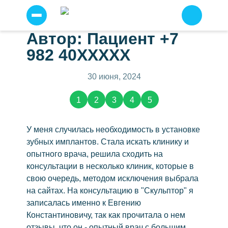
Автор: Пациент +7
Прайс
Я
982 40XXXXX
согласен
Услуги
на
условия
Отзывы о нас
(2783)
30 июня, 2024
сайта
по
Примеры работ
работе
1
2
3
4
5
с
персональными
Наши специалисты
данными
.
Детская стоматология
У меня случилась необходимость в установке
Отправить
зубных имплантов. Стала искать клинику и
Профессиональная чистка зубов
опытного врача, решила сходить на
Имплантация зубов
консультации в несколько клиник, которые в
Имплантация всё на шести
свою очередь, методом исключения выбрала
на сайтах. На консультацию в "Скульптор" я
Всё на четырех
записалась именно к Евгению
Протезирование
Константиновичу, так как прочитала о нем
Несъемное протезирование
отзывы, что он - опытный врач с большим