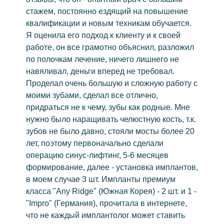
стажем, постоянно ездящий на повышение
Виниры
квалификации и новым техникам обучается.
Керамические виниры
Я оценила его подход к клиенту и к своей
Коронка на зубы
работе, он все грамотно объяснил, разложил
по полочкам лечение, ничего лишнего не
Циркониевые
навяливал, деньги вперед не требовал.
Керамические
Проделал очень большую и сложную работу с
Зубной мост
моими зубами, сделал все отлично,
придраться не к чему, зубы как родные. Мне
Съёмные
нужно было наращивать челюстную кость, т.к.
Бюгельный протез
зубов не было давно, стояли мосты более 20
Пластиночные протезы
лет, поэтому первоначально сделали
Удаление
операцию синус-лифтинг, 5-6 месяцев
формирование, далее - установка имплантов,
Удаление зуба мудрости
в моем случае 3 шт. Импланты премиум
Лечение зубов
класса "Any Ridge" (Южная Корея) - 2 шт. и 1 -
Элайнеры
"Impro" (Германия), прочитала в интернете,
что не каждый имплантолог может ставить