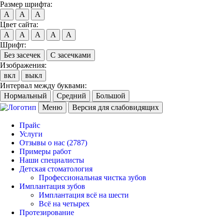
Размер шрифта:
A
A
A
Цвет сайта:
A
A
A
A
A
Шрифт:
Без засечек
С засечками
Изображения:
вкл
выкл
Интервал между буквами:
Нормальный
Средний
Большой
Меню
Версия для слабовидящих
Прайс
Услуги
Отзывы о нас
(2787)
Примеры работ
Наши специалисты
Детская стоматология
Профессиональная чистка зубов
Имплантация зубов
Имплантация всё на шести
Всё на четырех
Протезирование