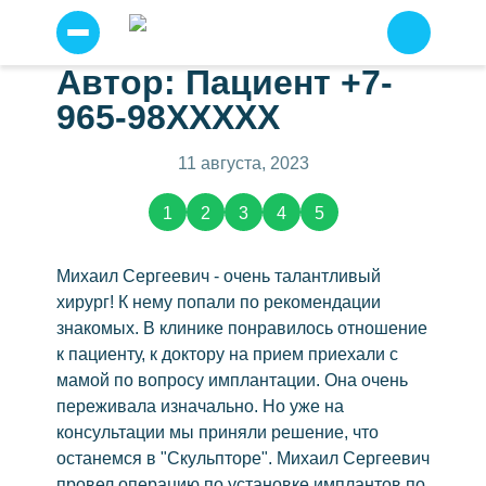
Автор: Пациент +7-
Прайс
Я
965-98XXXXX
согласен
Услуги
на
условия
Отзывы о нас
(2787)
11 августа, 2023
сайта
по
Примеры работ
работе
1
2
3
4
5
с
персональными
Наши специалисты
данными
.
Детская стоматология
Михаил Сергеевич - очень талантливый
Отправить
хирург! К нему попали по рекомендации
Профессиональная чистка зубов
знакомых. В клинике понравилось отношение
Имплантация зубов
к пациенту, к доктору на прием приехали с
Имплантация всё на шести
мамой по вопросу имплантации. Она очень
переживала изначально. Но уже на
Всё на четырех
консультации мы приняли решение, что
Протезирование
останемся в "Скульпторе". Михаил Сергеевич
Несъемное протезирование
провел операцию по установке имплантов по