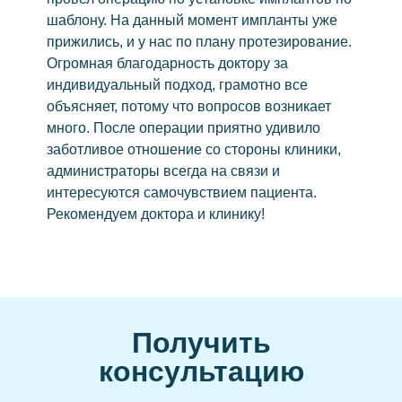
шаблону. На данный момент импланты уже
Виниры
прижились, и у нас по плану протезирование.
Керамические виниры
Огромная благодарность доктору за
Коронка на зубы
индивидуальный подход, грамотно все
объясняет, потому что вопросов возникает
Циркониевые
много. После операции приятно удивило
Керамические
заботливое отношение со стороны клиники,
Зубной мост
администраторы всегда на связи и
интересуются самочувствием пациента.
Съёмные
Рекомендуем доктора и клинику!
Бюгельный протез
Пластиночные протезы
Удаление
Удаление зуба мудрости
Лечение зубов
Получить
Элайнеры
консультацию