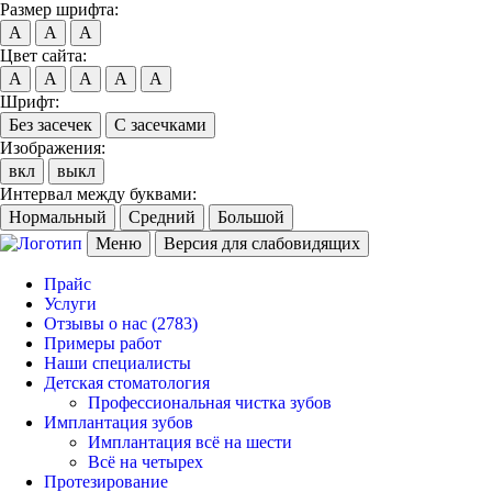
Размер шрифта:
A
A
A
Цвет сайта:
A
A
A
A
A
Шрифт:
Без засечек
С засечками
Изображения:
вкл
выкл
Интервал между буквами:
Нормальный
Средний
Большой
Меню
Версия для слабовидящих
Прайс
Услуги
Отзывы о нас
(2783)
Примеры работ
Наши специалисты
Детская стоматология
Профессиональная чистка зубов
Имплантация зубов
Имплантация всё на шести
Всё на четырех
Протезирование