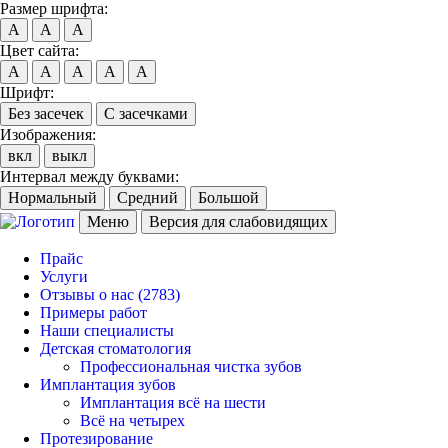
Размер шрифта:
A
A
A
Цвет сайта:
A
A
A
A
A
Шрифт:
Без засечек
С засечками
Изображения:
вкл
выкл
Интервал между буквами:
Нормальный
Средний
Большой
Меню
Версия для слабовидящих
Прайс
Услуги
Отзывы о нас
(2783)
Примеры работ
Наши специалисты
Детская стоматология
Профессиональная чистка зубов
Имплантация зубов
Имплантация всё на шести
Всё на четырех
Протезирование