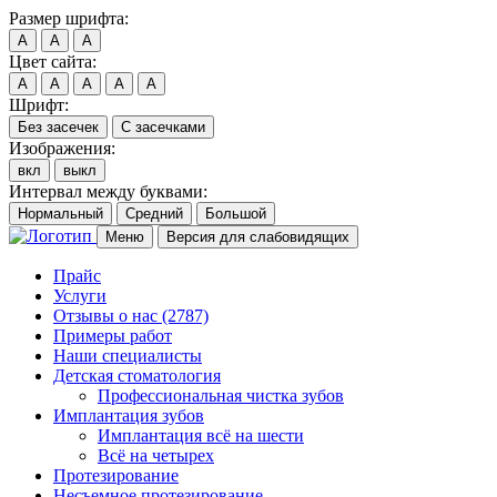
Размер шрифта:
A
A
A
Цвет сайта:
A
A
A
A
A
Шрифт:
Без засечек
С засечками
Изображения:
вкл
выкл
Интервал между буквами:
Нормальный
Средний
Большой
Меню
Версия для слабовидящих
Прайс
Услуги
Отзывы о нас
(2787)
Примеры работ
Наши специалисты
Детская стоматология
Профессиональная чистка зубов
Имплантация зубов
Имплантация всё на шести
Всё на четырех
Протезирование
Несъемное протезирование