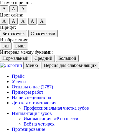
Размер шрифта:
A
A
A
Цвет сайта:
A
A
A
A
A
Шрифт:
Без засечек
С засечками
Изображения:
вкл
выкл
Интервал между буквами:
Нормальный
Средний
Большой
Меню
Версия для слабовидящих
Прайс
Услуги
Отзывы о нас
(2787)
Примеры работ
Наши специалисты
Детская стоматология
Профессиональная чистка зубов
Имплантация зубов
Имплантация всё на шести
Всё на четырех
Протезирование