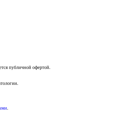
ется публичной офертой.
атологии.
ыми
.