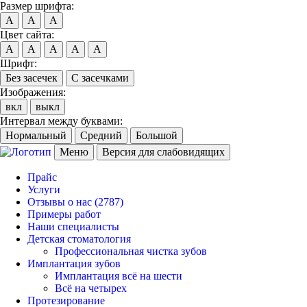
Размер шрифта:
A
A
A
Цвет сайта:
A
A
A
A
A
Шрифт:
Без засечек
С засечками
Изображения:
вкл
выкл
Интервал между буквами:
Нормальный
Средний
Большой
Меню
Версия для слабовидящих
Прайс
Услуги
Отзывы о нас
(2787)
Примеры работ
Наши специалисты
Детская стоматология
Профессиональная чистка зубов
Имплантация зубов
Имплантация всё на шести
Всё на четырех
Протезирование