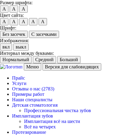
Размер шрифта:
A
A
A
Цвет сайта:
A
A
A
A
A
Шрифт:
Без засечек
С засечками
Изображения:
вкл
выкл
Интервал между буквами:
Нормальный
Средний
Большой
Меню
Версия для слабовидящих
Прайс
Услуги
Отзывы о нас
(2783)
Примеры работ
Наши специалисты
Детская стоматология
Профессиональная чистка зубов
Имплантация зубов
Имплантация всё на шести
Всё на четырех
Протезирование