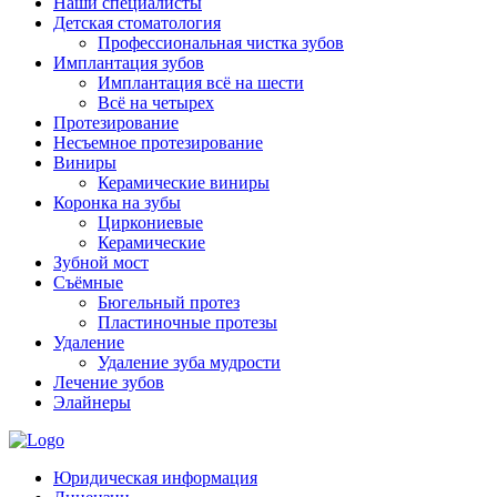
Наши специалисты
Детская стоматология
Профессиональная чистка зубов
Имплантация зубов
Имплантация всё на шести
Всё на четырех
Протезирование
Несъемное протезирование
Виниры
Керамические виниры
Коронка на зубы
Циркониевые
Керамические
Зубной мост
Съёмные
Бюгельный протез
Пластиночные протезы
Удаление
Удаление зуба мудрости
Лечение зубов
Элайнеры
Юридическая информация