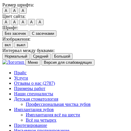
Размер шрифта:
A
A
A
Цвет сайта:
A
A
A
A
A
Шрифт:
Без засечек
С засечками
Изображения:
вкл
выкл
Интервал между буквами:
Нормальный
Средний
Большой
Меню
Версия для слабовидящих
Прайс
Услуги
Отзывы о нас
(2787)
Примеры работ
Наши специалисты
Детская стоматология
Профессиональная чистка зубов
Имплантация зубов
Имплантация всё на шести
Всё на четырех
Протезирование
Несъемное протезирование