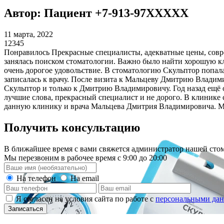
Автор: Пациент +7-913-97XXXXX
11 марта, 2022
1
2
3
4
5
Понравилось Прекрасные специалисты, адекватные цены, совре
занялась поиском стоматологии. Важно было найти хорошую кли
очень дорогое удовольствие. В стоматологию Скульптор попала
записалась к врачу. После визита к Мальцеву Дмитрию Владими
Скульптор и только к Дмитрию Владимировичу. Год назад ещё о
лучшие слова, прекрасный специалист и не дорого. В клинике
данную клинику и врача Мальцева Дмитрия Владимировича. Мои
Получить консультацию
В ближайшее время с вами свяжется администратор нашей стом
Мы перезвоним в рабочее время с 9:00 до 20:00
На телефон
На email
Я согласен на условия сайта по работе с
персональными да
Записаться