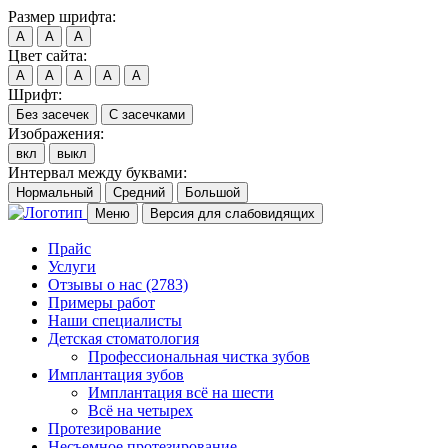
Размер шрифта:
A
A
A
Цвет сайта:
A
A
A
A
A
Шрифт:
Без засечек
С засечками
Изображения:
вкл
выкл
Интервал между буквами:
Нормальный
Средний
Большой
Меню
Версия для слабовидящих
Прайс
Услуги
Отзывы о нас
(2783)
Примеры работ
Наши специалисты
Детская стоматология
Профессиональная чистка зубов
Имплантация зубов
Имплантация всё на шести
Всё на четырех
Протезирование
Несъемное протезирование