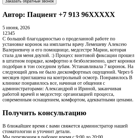
Заказать обратный звонок
Автор: Пациент +7 913 96XXXXX
5 июня, 2026
1
2
3
4
5
С большой благодарностью о проделанной работе по
установке коронок на импланты​ врачу Лемешеву Алексею
Валериевичу и его помощнице, медсестре Марии, которая
стала для меня доулой. :) Процесс винтовой фиксации прошел
в штатном порядке, комфортно и безболезненно, цвет коронки​
подобран в тон соседним зубам. Устанавливала 7 коронок. На
следующий день не было дискомфортных ощущений. Через 6
месяцев приглашена на контрольный осмотр. Понравилось В
клинике понравилось все, начиная от общения с
администраторами: Александрой и Ириной, заканчивая
работой врачей и медсестер: организацией процесса,
современным оснащением, комфортом, адекватными ценами.
Получить консультацию
В ближайшее время с вами свяжется администратор нашей
стоматологии и уточнит детали.
Мы перезвоним в рабочее время с 9:00 до 20:00