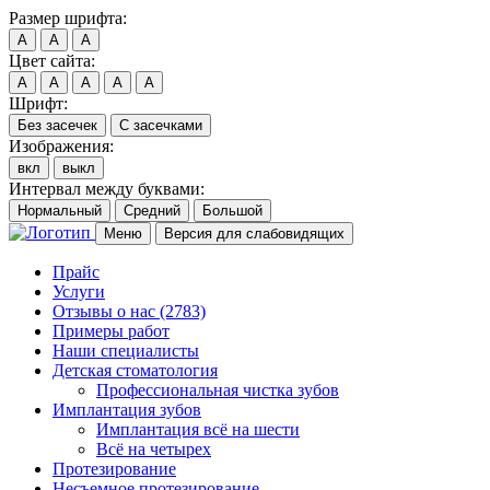
Размер шрифта:
A
A
A
Цвет сайта:
A
A
A
A
A
Шрифт:
Без засечек
С засечками
Изображения:
вкл
выкл
Интервал между буквами:
Нормальный
Средний
Большой
Меню
Версия для слабовидящих
Прайс
Услуги
Отзывы о нас
(2783)
Примеры работ
Наши специалисты
Детская стоматология
Профессиональная чистка зубов
Имплантация зубов
Имплантация всё на шести
Всё на четырех
Протезирование
Несъемное протезирование