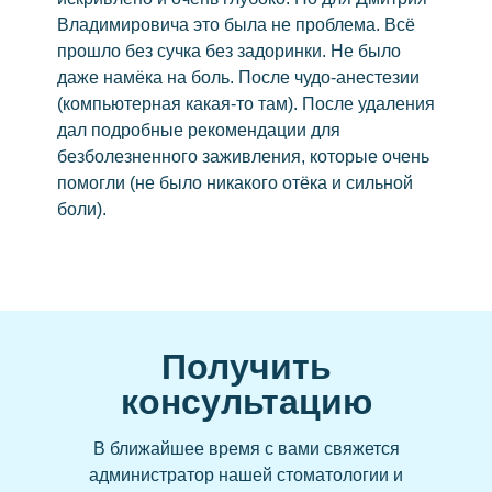
Владимировича это была не проблема. Всё
Виниры
прошло без сучка без задоринки. Не было
Керамические виниры
даже намёка на боль. После чудо-анестезии
Коронка на зубы
(компьютерная какая-то там). После удаления
дал подробные рекомендации для
Циркониевые
безболезненного заживления, которые очень
Керамические
помогли (не было никакого отёка и сильной
Зубной мост
боли).
Съёмные
Бюгельный протез
Пластиночные протезы
Удаление
Получить
Удаление зуба мудрости
консультацию
Лечение зубов
Элайнеры
В ближайшее время с вами свяжется
администратор нашей стоматологии и