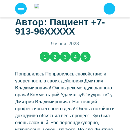
Автор: Пациент +7-
Прайс
Я
913-96XXXXX
согласен
Услуги
на
условия
Отзывы о нас
(2783)
9 июня, 2023
сайта
по
Примеры работ
работе
1
2
3
4
5
с
персональными
Наши специалисты
данными
.
Детская стоматология
Понравилось Понравилось спокойствие и
Отправить
уверенность в своих действиях Дмитрия
Профессиональная чистка зубов
Владимировича! Очень рекомендую данного
Имплантация зубов
врача! Комментарий Удалял зуб "мудрости" у
Имплантация всё на шести
Дмитрия Владимировича. Настоящий
профессионал своего дела! Очень спокойно и
Всё на четырех
доходчиво объяснил весь процесс. Зуб был
Протезирование
очень сложный. Рос перпендикулярно,
Несъемное протезирование
искривлено и очень глубоко. Но для Дмитрия