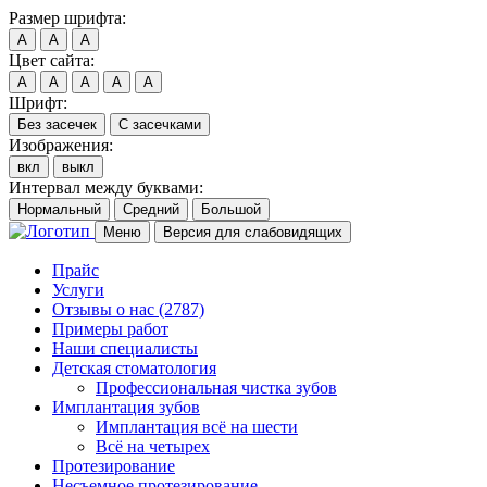
Размер шрифта:
A
A
A
Цвет сайта:
A
A
A
A
A
Шрифт:
Без засечек
С засечками
Изображения:
вкл
выкл
Интервал между буквами:
Нормальный
Средний
Большой
Меню
Версия для слабовидящих
Прайс
Услуги
Отзывы о нас
(2787)
Примеры работ
Наши специалисты
Детская стоматология
Профессиональная чистка зубов
Имплантация зубов
Имплантация всё на шести
Всё на четырех
Протезирование
Несъемное протезирование