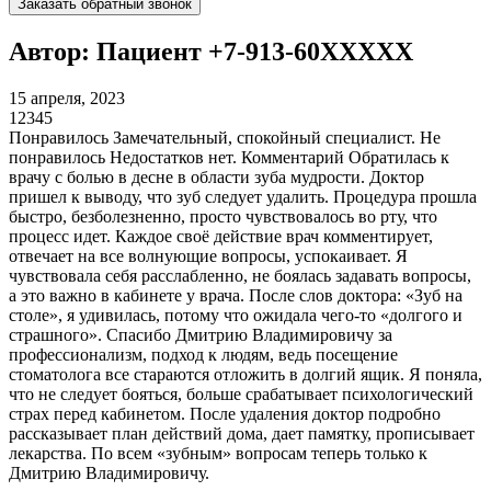
Заказать обратный звонок
Автор: Пациент +7-913-60XXXXX
15 апреля, 2023
1
2
3
4
5
Понравилось Замечательный, спокойный специалист. Не
понравилось Недостатков нет. Комментарий Обратилась к
врачу с болью в десне в области зуба мудрости. Доктор
пришел к выводу, что зуб следует удалить. Процедура прошла
быстро, безболезненно, просто чувствовалось во рту, что
процесс идет. Каждое своё действие врач комментирует,
отвечает на все волнующие вопросы, успокаивает. Я
чувствовала себя расслабленно, не боялась задавать вопросы,
а это важно в кабинете у врача. После слов доктора: «Зуб на
столе», я удивилась, потому что ожидала чего-то «долгого и
страшного». Спасибо Дмитрию Владимировичу за
профессионализм, подход к людям, ведь посещение
стоматолога все стараются отложить в долгий ящик. Я поняла,
что не следует бояться, больше срабатывает психологический
страх перед кабинетом. После удаления доктор подробно
рассказывает план действий дома, дает памятку, прописывает
лекарства. По всем «зубным» вопросам теперь только к
Дмитрию Владимировичу.