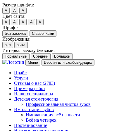
Размер шрифта:
A
A
A
Цвет сайта:
A
A
A
A
A
Шрифт:
Без засечек
С засечками
Изображения:
вкл
выкл
Интервал между буквами:
Нормальный
Средний
Большой
Меню
Версия для слабовидящих
Прайс
Услуги
Отзывы о нас
(2783)
Примеры работ
Наши специалисты
Детская стоматология
Профессиональная чистка зубов
Имплантация зубов
Имплантация всё на шести
Всё на четырех
Протезирование
Несъемное протезирование