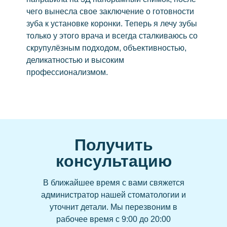
чего вынесла свое заключение о готовности
Виниры
зуба к установке коронки. Теперь я лечу зубы
Керамические виниры
только у этого врача и всегда сталкиваюсь со
Коронка на зубы
скрупулёзным подходом, объективностью,
деликатностью и высоким
Циркониевые
профессионализмом.
Керамические
Зубной мост
Съёмные
Бюгельный протез
Пластиночные протезы
Получить
Удаление
консультацию
Удаление зуба мудрости
В ближайшее время с вами свяжется
Лечение зубов
администратор нашей стоматологии и
Элайнеры
уточнит детали.
Мы перезвоним в
рабочее время с 9:00 до 20:00