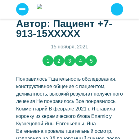
Автор: Пациент +7-
Прайс
Я
913-15XXXXX
согласен
Услуги
на
условия
Отзывы о нас
(2783)
15 ноября, 2021
сайта
по
Примеры работ
работе
1
2
3
4
5
с
персональными
Наши специалисты
данными
.
Детская стоматология
Понравилось Тщательность обследования,
Отправить
конструктивное общение с пациентом,
Профессиональная чистка зубов
деликатность, высокий результат полученного
Имплантация зубов
лечения Не понравилось Все понравилось.
Имплантация всё на шести
Комментарий В феврале 2021 г. Я ставила
коронку из керамического блока Enamic у
Всё на четырех
Кузнецовой Яны Евгеньевны. Яна
Протезирование
Евгеньевна провела тщательный осмотр,
Несъемное протезирование
направила на 3Д панорамный снимок, после