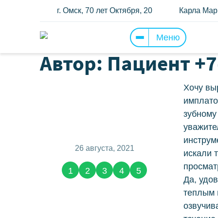
г. Омск, 70 лет Октября, 20
Карла Марк
Меню
Прайс
И
Автор: Пациент +
Им
Услуги
Хочу вы
Вс
имплато
Отзывы о нас
(2783)
зубному
П
уважите
Примеры работ
инструм
Н
26 августа, 2021
искали 
просмат
Наши специалисты
1
2
3
4
5
В
Да, удов
теплым 
Детская стоматология
Ке
озвучива