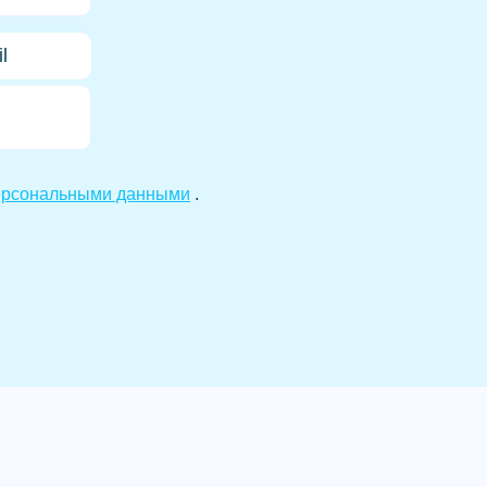
l
ерсональными данными
.