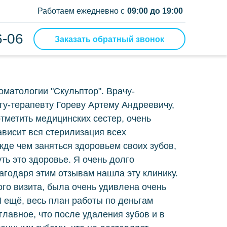
Работаем ежедневно с
09:00 до 19:00
6-06
Заказать обратный звонок
ой мост
мные
оматологии "Скульптор". Врачу-
гу-терапевту Гореву Артему Андреевичу,
ный протез
отметить медицинских сестер, очень
ночные протезы
ависит вся стерилизация всех
жде чем заняться здоровьем своих зубов,
ение
ть это здоровье. Я очень долго
агодаря этим отзывам нашла эту клинику.
ие зуба мудрости
вого визита, была очень удивлена очень
 ещё, весь план работы по деньгам
ние зубов
главное, что после удаления зубов и в