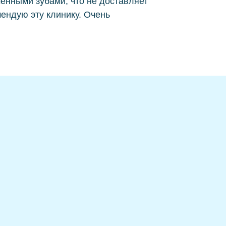
менными зубами, что не доставляет
неры
ендую эту клинику. Очень