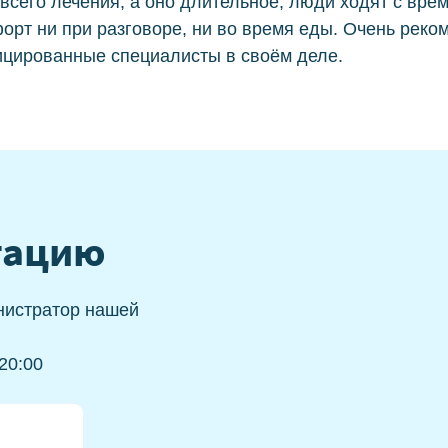
 всего лечения, а оно длительное, люди ходят с вре
оронка на зубы
Элай
орт ни при разговоре, ни во время еды. Очень реком
цированные специалисты в своём деле.
ркониевые
рамические
тацию
нистратор нашей
20:00