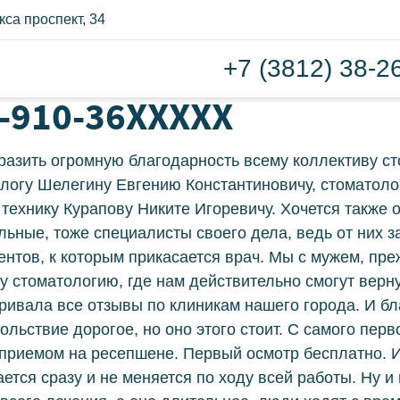
са проспект, 34
+7 (3812) 38-2
мплантация зубов
Зубн
7-910-36XXXXX
плантация всё на шести
Съё
разить огромную благодарность всему коллективу ст
ё на четырех
логу Шелегину Евгению Константиновичу, стоматоло
Бюгель
 технику Курапову Никите Игоревичу. Хочется также 
ротезирование
Пласти
льные, тоже специалисты своего дела, ведь от них з
ентов, к которым прикасается врач. Мы с мужем, пре
есъемное протезирование
Удал
ту стоматологию, где нам действительно смогут верну
ривала все отзывы по клиникам нашего города. И бл
Удален
иниры
ольствие дорогое, но оно этого стоит. С самого пер
приемом на ресепшене. Первый осмотр бесплатно. И
Лече
рамические виниры
ется сразу и не меняется по ходу всей работы. Ну и 