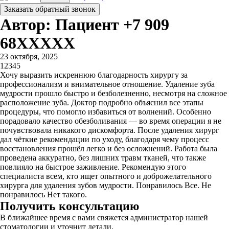
Заказать обратный звонок
Автор: Пациент +7 909
68XXXXX
23 октября, 2025
1
2
3
4
5
Хочу выразить искреннюю благодарность хирургу за
профессионализм и внимательное отношение. Удаление зуба
мудрости​ прошло быстро и безболезненно, несмотря на сложное
расположение зуба. Доктор подробно объяснил все этапы
процедуры, что помогло избавиться от волнений. Особенно
порадовало качество обезболивания — во время операции я не
почувствовала никакого дискомфорта. После удаления хирург
дал чёткие рекомендации по уходу, благодаря чему процесс
восстановления прошёл легко и без осложнений. Работа была
проведена аккуратно, без лишних травм тканей, что также
повлияло на быстрое заживление. Рекомендую этого
специалиста всем, кто ищет опытного и доброжелательного
хирурга для удаления зубов мудрости. Понравилось Все. Не
понравилось Нет такого.
Получить консультацию
В ближайшее время с вами свяжется администратор нашей
стоматологии и уточнит детали.