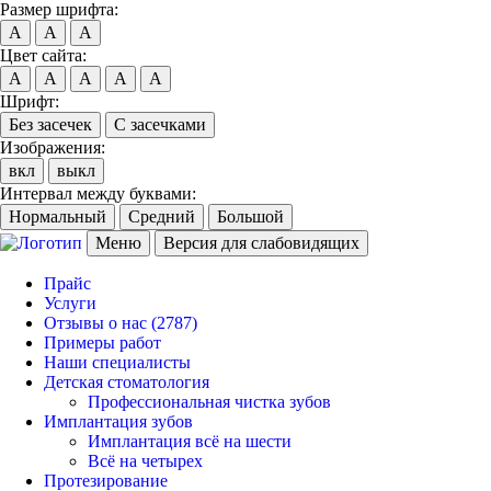
Размер шрифта:
A
A
A
Цвет сайта:
A
A
A
A
A
Шрифт:
Без засечек
С засечками
Изображения:
вкл
выкл
Интервал между буквами:
Нормальный
Средний
Большой
Меню
Версия для слабовидящих
Прайс
Услуги
Отзывы о нас
(2787)
Примеры работ
Наши специалисты
Детская стоматология
Профессиональная чистка зубов
Имплантация зубов
Имплантация всё на шести
Всё на четырех
Протезирование