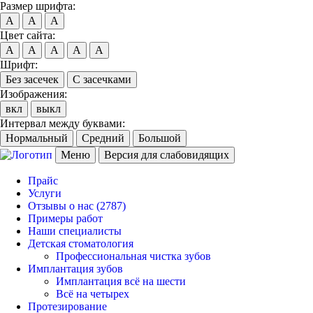
Размер шрифта:
A
A
A
Цвет сайта:
A
A
A
A
A
Шрифт:
Без засечек
С засечками
Изображения:
вкл
выкл
Интервал между буквами:
Нормальный
Средний
Большой
Меню
Версия для слабовидящих
Прайс
Услуги
Отзывы о нас
(2787)
Примеры работ
Наши специалисты
Детская стоматология
Профессиональная чистка зубов
Имплантация зубов
Имплантация всё на шести
Всё на четырех
Протезирование