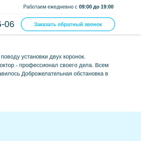
Работаем ежедневно с
09:00 до 19:00
6-06
Заказать обратный звонок
ой мост
мные
поводу установки двух коронок.
октор - профессионал своего дела. Всем
ный протез
авилось Доброжелательная обстановка в
ночные протезы
ение
ие зуба мудрости
ние зубов