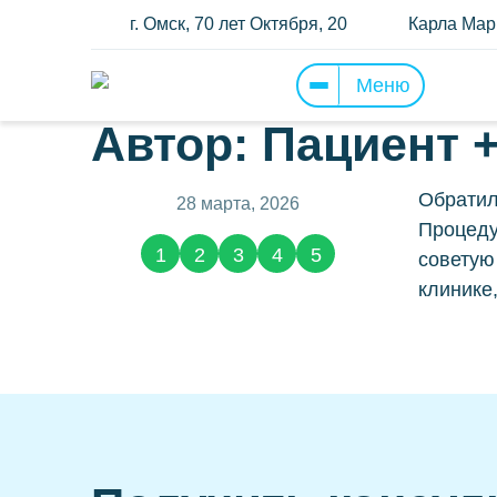
г. Омск, 70 лет Октября, 20
Карла Марк
Меню
Прайс
И
Автор: Пациент 
Им
Услуги
Обратил
28 марта, 2026
Вс
Процеду
Отзывы о нас
(2783)
1
2
3
4
5
советую
П
клинике
Примеры работ
Н
Наши специалисты
В
Детская стоматология
Ке