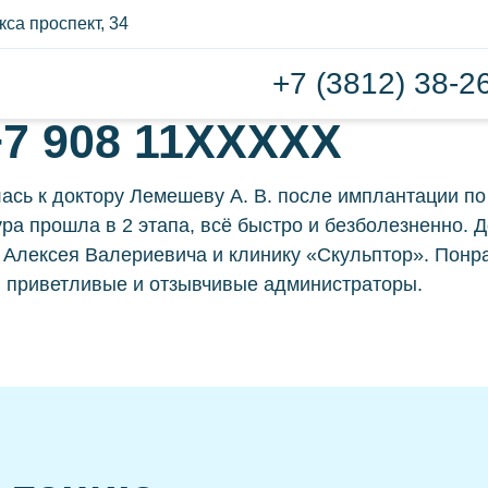
са проспект, 34
+7 (3812) 38-2
мплантация зубов
Зубн
+7 908 11XXXXX
плантация всё на шести
Съё
ась к доктору Лемешеву А. В. после имплантации по 
ё на четырех
ра прошла в 2 этапа, всё быстро и безболезненно. Д
Бюгель
 Алексея Валериевича и клинику «Скульптор». Понр
ротезирование
Пласти
, приветливые и отзывчивые администраторы.
есъемное протезирование
Удал
Удален
иниры
Лече
рамические виниры