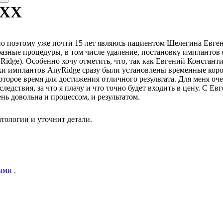
XXX
о поэтому уже почти 15 лет являюсь пациентом Шелегина Евген
зные процедуры, в том числе удаление, постановку имплантов (2
dge). Особенно хочу отметить, что, так как Евгений Константи
и имплантов AnyRidge сразу были установлены временные коронк
которое время для достижения отличного результата. Для меня о
оследствия, за что я плачу и что точно будет входить в цену. С
нь довольна и процессом, и результатом.
тологии и уточнит детали.
ыми
.