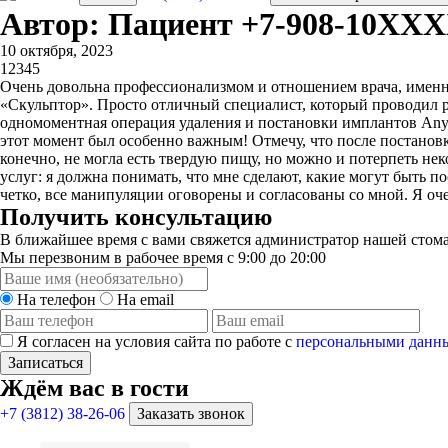
Автор: Пациент +7-908-10XX
10 октября, 2023
1
2
3
4
5
Очень довольна профессионализмом и отношением врача, именн
«Скульптор». Просто отличный специалист, который проводил ра
одномоментная операция удаления и постановки имплантов AnyRi
этот момент был особенно важным! Отмечу, что после постановк
конечно, не могла есть твердую пищу, но можно и потерпеть не
услуг: я должна понимать, что мне сделают, какие могут быть п
четко, все манипуляции оговорены и согласованы со мной. Я оче
Получить консультацию
В ближайшее время с вами свяжется администратор нашей стома
Мы перезвоним в рабочее время с 9:00 до 20:00
На телефон
На email
Я согласен на условия сайта по работе с
персональными данн
Записаться
Ждём вас в гости
+7 (3812) 38-26-06
Заказать звонок