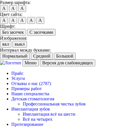
Размер шрифта:
A
A
A
Цвет сайта:
A
A
A
A
A
Шрифт:
Без засечек
С засечками
Изображения:
вкл
выкл
Интервал между буквами:
Нормальный
Средний
Большой
Меню
Версия для слабовидящих
Прайс
Услуги
Отзывы о нас
(2787)
Примеры работ
Наши специалисты
Детская стоматология
Профессиональная чистка зубов
Имплантация зубов
Имплантация всё на шести
Всё на четырех
Протезирование