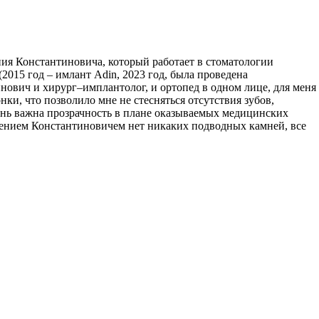
ия Константиновича, который работает в стоматологии
015 год – имлант Adin, 2023 год, была проведена
нович и хирург–имплантолог, и ортопед в одном лице, для меня
и, что позволило мне не стесняться отсутствия зубов,
чень важна прозрачность в плане оказываемых медицинских
 Евгением Константиновичем нет никаких подводных камней, все