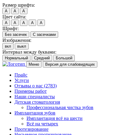
Размер шрифта:
A
A
A
Цвет сайта:
A
A
A
A
A
Шрифт:
Без засечек
С засечками
Изображения:
вкл
выкл
Интервал между буквами:
Нормальный
Средний
Большой
Меню
Версия для слабовидящих
Прайс
Услуги
Отзывы о нас
(2783)
Примеры работ
Наши специалисты
Детская стоматология
Профессиональная чистка зубов
Имплантация зубов
Имплантация всё на шести
Всё на четырех
Протезирование
Несъемное протезирование