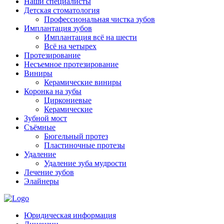
Наши специалисты
Детская стоматология
Профессиональная чистка зубов
Имплантация зубов
Имплантация всё на шести
Всё на четырех
Протезирование
Несъемное протезирование
Виниры
Керамические виниры
Коронка на зубы
Циркониевые
Керамические
Зубной мост
Съёмные
Бюгельный протез
Пластиночные протезы
Удаление
Удаление зуба мудрости
Лечение зубов
Элайнеры
Юридическая информация