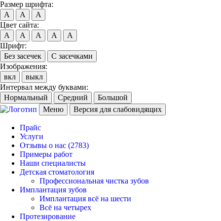
Размер шрифта:
A
A
A
Цвет сайта:
A
A
A
A
A
Шрифт:
Без засечек
С засечками
Изображения:
вкл
выкл
Интервал между буквами:
Нормальный
Средний
Большой
Меню
Версия для слабовидящих
Прайс
Услуги
Отзывы о нас
(2783)
Примеры работ
Наши специалисты
Детская стоматология
Профессиональная чистка зубов
Имплантация зубов
Имплантация всё на шести
Всё на четырех
Протезирование