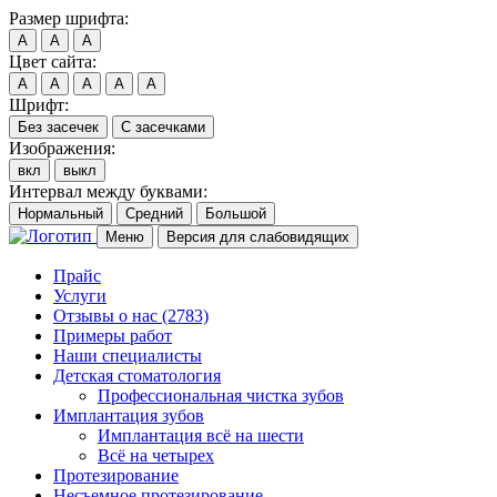
Размер шрифта:
A
A
A
Цвет сайта:
A
A
A
A
A
Шрифт:
Без засечек
С засечками
Изображения:
вкл
выкл
Интервал между буквами:
Нормальный
Средний
Большой
Меню
Версия для слабовидящих
Прайс
Услуги
Отзывы о нас
(2783)
Примеры работ
Наши специалисты
Детская стоматология
Профессиональная чистка зубов
Имплантация зубов
Имплантация всё на шести
Всё на четырех
Протезирование
Несъемное протезирование