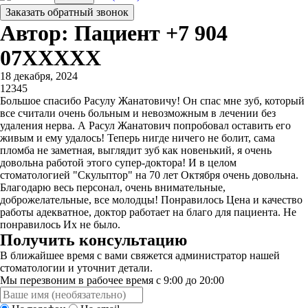
Заказать обратный звонок
Автор: Пациент +7 904
07XXXXX
18 декабря, 2024
1
2
3
4
5
Большое спасибо Расулу Жанатовичу! Он спас мне зуб, который
все считали очень больным и невозможным в лечении без
удаления нерва. А Расул Жанатович попробовал оставить его
живым и ему удалось! Теперь нигде ничего не болит, сама
пломба не заметная, выглядит зуб как новенький, я очень
довольна работой этого супер-доктора! И в целом
стоматологией​ "Скульптор" на 70 лет Октября очень довольна.
Благодарю весь персонал, очень внимательные,
доброжелательные, все молодцы! Понравилось Цена и качество
работы адекватное, доктор работает на благо для пациента. Не
понравилось Их не было.
Получить консультацию
В ближайшее время с вами свяжется администратор нашей
стоматологии и уточнит детали.
Мы перезвоним в рабочее время с 9:00 до 20:00