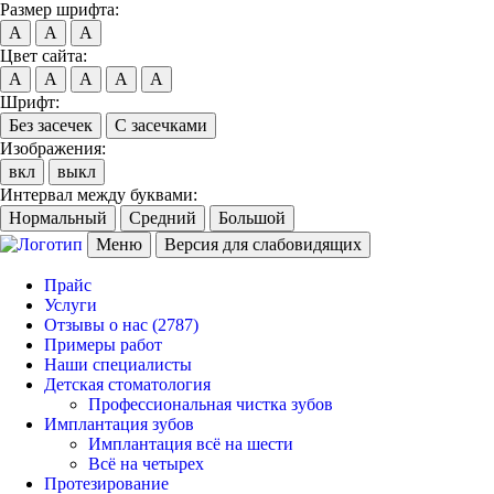
Размер шрифта:
A
A
A
Цвет сайта:
A
A
A
A
A
Шрифт:
Без засечек
С засечками
Изображения:
вкл
выкл
Интервал между буквами:
Нормальный
Средний
Большой
Меню
Версия для слабовидящих
Прайс
Услуги
Отзывы о нас
(2787)
Примеры работ
Наши специалисты
Детская стоматология
Профессиональная чистка зубов
Имплантация зубов
Имплантация всё на шести
Всё на четырех
Протезирование