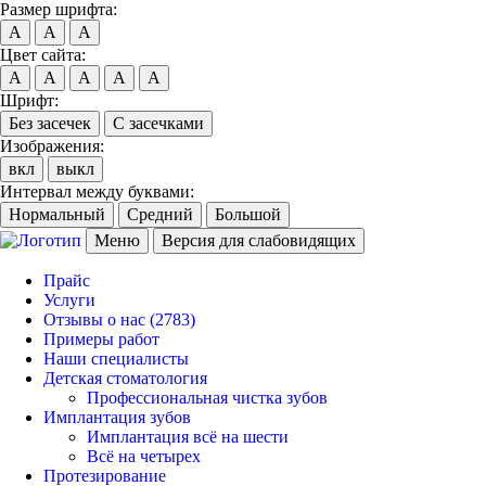
Размер шрифта:
A
A
A
Цвет сайта:
A
A
A
A
A
Шрифт:
Без засечек
С засечками
Изображения:
вкл
выкл
Интервал между буквами:
Нормальный
Средний
Большой
Меню
Версия для слабовидящих
Прайс
Услуги
Отзывы о нас
(2783)
Примеры работ
Наши специалисты
Детская стоматология
Профессиональная чистка зубов
Имплантация зубов
Имплантация всё на шести
Всё на четырех
Протезирование