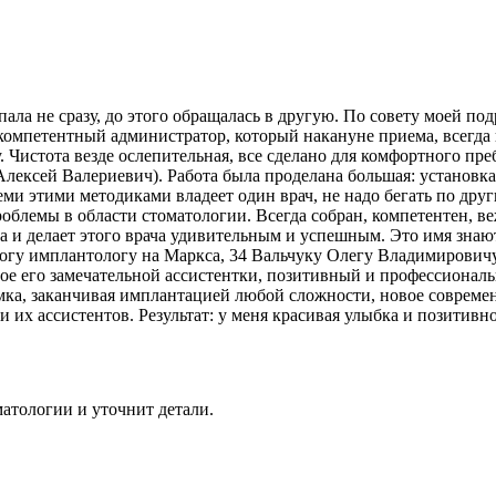
ла не сразу, до этого обращалась в другую. По совету моей под
компетентный администратор, который накануне приема, всегда 
Чистота везде ослепительная, все сделано для комфортного пре
лексей Валериевич). Работа была проделана большая: установка 
еми этими методиками владеет один врач, не надо бегать по дру
проблемы в области стоматологии. Всегда собран, компетентен, в
а и делает этого врача удивительным и успешным. Это имя знают
логу имплантологу на Маркса, 34 Вальчуку Олегу Владимирович
ьшое его замечательной ассистентки, позитивный и профессиона
имка, заканчивая имплантацией любой сложности, новое совреме
 их ассистентов. Результат: у меня красивая улыбка и позитив
атологии и уточнит детали.