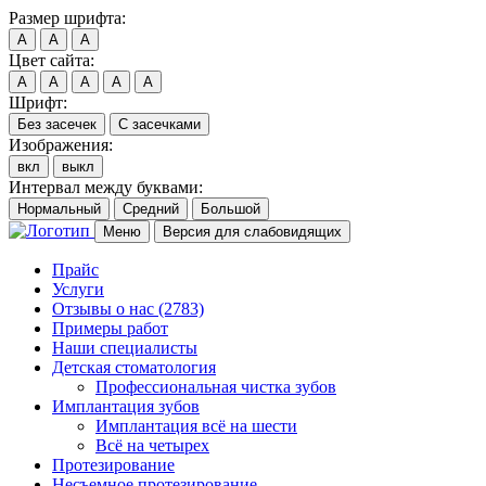
Размер шрифта:
A
A
A
Цвет сайта:
A
A
A
A
A
Шрифт:
Без засечек
С засечками
Изображения:
вкл
выкл
Интервал между буквами:
Нормальный
Средний
Большой
Меню
Версия для слабовидящих
Прайс
Услуги
Отзывы о нас
(2783)
Примеры работ
Наши специалисты
Детская стоматология
Профессиональная чистка зубов
Имплантация зубов
Имплантация всё на шести
Всё на четырех
Протезирование
Несъемное протезирование