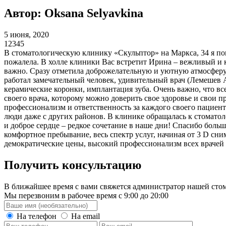
Автор: Oksana Selyavkina
5 июня, 2020
1
2
3
4
5
В стоматологическую клинику «Скульптор» на Маркса, 34 я попа
пожалела. В холле клиники Вас встретит Ирина – вежливый и 
важно. Сразу отметила доброжелательную и уютную атмосферу. 
работал замечательный человек, удивительный врач (Лемешев А
керамические коронки, имплантация зуба. Очень важно, что вс
своего врача, которому можно доверить свое здоровье и свои 
профессионализм и ответственность за каждого своего пациент
люди даже с других районов. В клинике обращалась к стомато
и доброе сердце – редкое сочетание в наше дни! Спасибо бол
комфортное пребывание, весь спектр услуг, начиная от 3 D сн
демократические цены, высокий профессионализм всех врачей и
Получить консультацию
В ближайшее время с вами свяжется администратор нашей стом
Мы перезвоним в рабочее время с 9:00 до 20:00
На телефон
На email