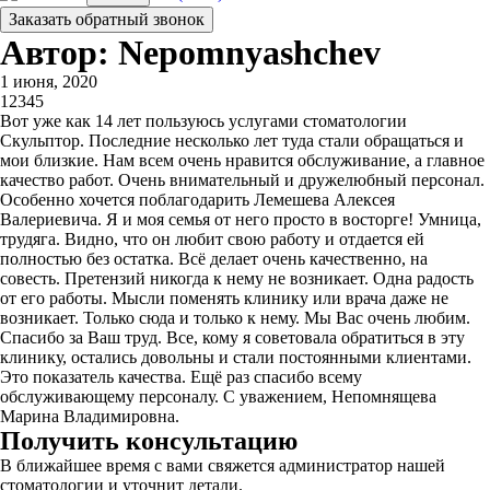
Заказать обратный звонок
Автор: Nepomnyashchev
1 июня, 2020
1
2
3
4
5
Вот уже как 14 лет пользуюсь услугами стоматологии
Скульптор. Последние несколько лет туда стали обращаться и
мои близкие. Нам всем очень нравится обслуживание, а главное
качество работ. Очень внимательный и дружелюбный персонал.
Особенно хочется поблагодарить Лемешева Алексея
Валериевича. Я и моя семья от него просто в восторге! Умница,
трудяга. Видно, что он любит свою работу и отдается ей
полностью без остатка. Всё делает очень качественно, на
совесть. Претензий никогда к нему не возникает. Одна радость
от его работы. Мысли поменять клинику или врача даже не
возникает. Только сюда и только к нему. Мы Вас очень любим.
Спасибо за Ваш труд. Все, кому я советовала обратиться в эту
клинику, остались довольны и стали постоянными клиентами.
Это показатель качества. Ещё раз спасибо всему
обслуживающему персоналу. С уважением, Непомнящева
Марина Владимировна.
Получить консультацию
В ближайшее время с вами свяжется администратор нашей
стоматологии и уточнит детали.