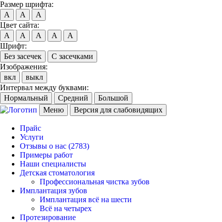
Размер шрифта:
A
A
A
Цвет сайта:
A
A
A
A
A
Шрифт:
Без засечек
С засечками
Изображения:
вкл
выкл
Интервал между буквами:
Нормальный
Средний
Большой
Меню
Версия для слабовидящих
Прайс
Услуги
Отзывы о нас
(2783)
Примеры работ
Наши специалисты
Детская стоматология
Профессиональная чистка зубов
Имплантация зубов
Имплантация всё на шести
Всё на четырех
Протезирование