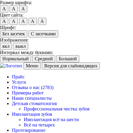
Размер шрифта:
A
A
A
Цвет сайта:
A
A
A
A
A
Шрифт:
Без засечек
С засечками
Изображения:
вкл
выкл
Интервал между буквами:
Нормальный
Средний
Большой
Меню
Версия для слабовидящих
Прайс
Услуги
Отзывы о нас
(2783)
Примеры работ
Наши специалисты
Детская стоматология
Профессиональная чистка зубов
Имплантация зубов
Имплантация всё на шести
Всё на четырех
Протезирование