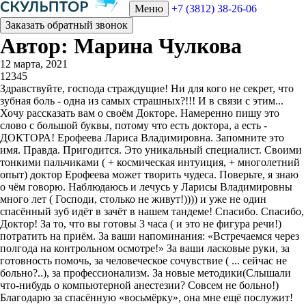
Меню
+7 (3812) 38-26-06
Заказать обратный звонок
Автор: Марина Чулкова
12 марта, 2021
1
2
3
4
5
Здравствуйте, господа страждущие! Ни для кого не секрет, что
зубная боль - одна из самых страшных?!!! И в связи с этим...
Хочу рассказать вам о своём Докторе. Намеренно пишу это
слово с большой буквы, потому что есть доктора, а есть -
ДОКТОРА! Ерофеева Лариса Владимировна. Запомните это
имя. Правда. Пригодится. Это уникальный специалист. Своими
тонкими пальчиками ( + космическая интуиция, + многолетний
опыт) доктор Ерофеева может творить чудеса. Поверьте, я знаю
о чём говорю. Наблюдаюсь и лечусь у Ларисы Владимировны
много лет ( Господи, столько не живут!)))) и уже не один
спасённый зуб идёт в зачёт в нашем тандеме! Спасибо. Спасибо,
Доктор! За то, что вы готовы 3 часа ( и это не фигура речи!)
потратить на приём. За ваши напоминания: «Встречаемся через
полгода на контрольном осмотре!» За ваши ласковые руки, за
готовность помочь, за человеческое сочувствие ( ... сейчас не
больно?..), за профессионализм. За новые методики(Слышали
что-нибудь о компьютерной анестезии? Совсем не больно!)
Благодарю за спасённую «восьмёрку», она мне ещё послужит!