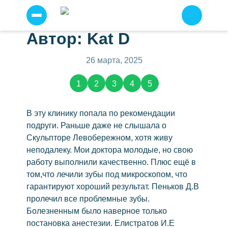
Автор: ​Kat D
Прайс
Я
согласен
Услуги
26 марта, 2025
на
условия
Отзывы о нас
(2787)
сайта
1
2
3
4
5
по
Примеры работ
работе
с
персональными
Наши специалисты
В эту клинику попала по рекомендации
данными
.
подруги. Раньше даже не слышала о
Детская стоматология
Скульпторе Левобережном, хотя живу
Отправить
Профессиональная чистка зубов
неподалеку. Мои доктора молодые, но свою
Имплантация зубов
работу выполнили качественно. Плюс ещё в
том,что лечили зубы под микроскопом, что
Имплантация всё на шести
гарантируют хороший результат. Пеньков Д.В
Всё на четырех
пролечил все проблемные зубы.
Протезирование
Болезненным было наверное только
постановка анестезии. Елистратов И.Е
Несъемное протезирование