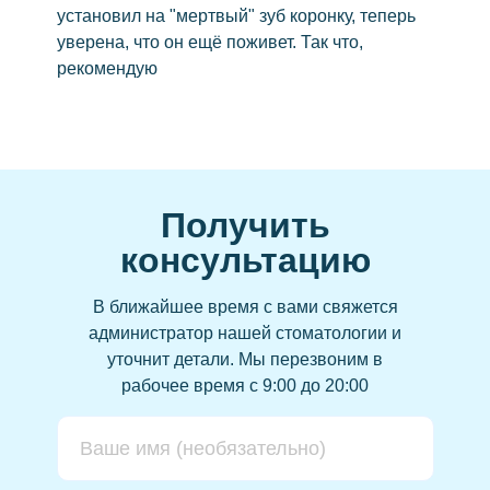
установил на "мертвый" зуб коронку, теперь
Виниры
уверена, что он ещё поживет. Так что,
Керамические виниры
рекомендую
Коронка на зубы
Циркониевые
Керамические
Зубной мост
Получить
Съёмные
консультацию
Бюгельный протез
Пластиночные протезы
В ближайшее время с вами свяжется
администратор нашей стоматологии и
Удаление
уточнит детали.
Мы перезвоним в
Удаление зуба мудрости
рабочее время с 9:00 до 20:00
Лечение зубов
Элайнеры