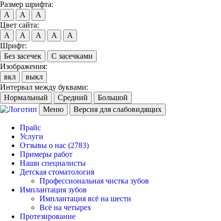
Размер шрифта:
A
A
A
Цвет сайта:
A
A
A
A
A
Шрифт:
Без засечек
С засечками
Изображения:
вкл
выкл
Интервал между буквами:
Нормальный
Средний
Большой
Меню
Версия для слабовидящих
Прайс
Услуги
Отзывы о нас
(2783)
Примеры работ
Наши специалисты
Детская стоматология
Профессиональная чистка зубов
Имплантация зубов
Имплантация всё на шести
Всё на четырех
Протезирование