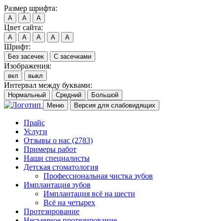
Размер шрифта:
A
A
A
Цвет сайта:
A
A
A
A
A
Шрифт:
Без засечек
С засечками
Изображения:
вкл
выкл
Интервал между буквами:
Нормальный
Средний
Большой
Меню
Версия для слабовидящих
Прайс
Услуги
Отзывы о нас
(2783)
Примеры работ
Наши специалисты
Детская стоматология
Профессиональная чистка зубов
Имплантация зубов
Имплантация всё на шести
Всё на четырех
Протезирование
Несъемное протезирование