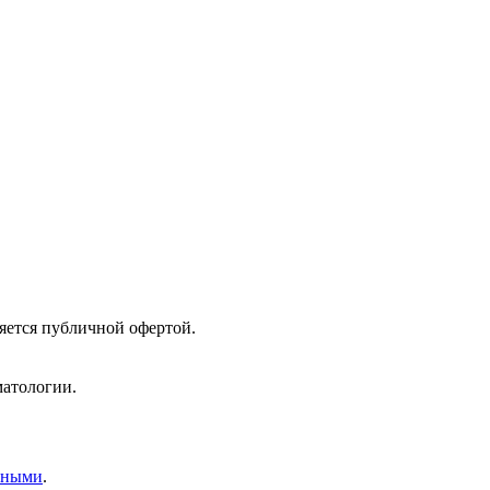
яется публичной офертой.
матологии.
нными
.