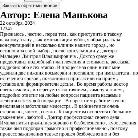
Заказать обратный звонок
Автор: Елена Манькова
22 октября, 2024
1
2
3
4
5
Признаюсь , честно , перед тем , как приступить к такому
важному этапу , как имплантация зубов, я обращалась за
консультацией в несколько клиник нашего города , но
остановила свой выбор , после консультации у доктора
Мальцева Дмитрия Владимировича . Доктор сразу же
предоставил подробный план лечения и стоимость, рассказал
подробно обо всех этапах. В процессе за один визит мне
удалили две нижних восьмерки и поставили три имплантата , по
истечению сроков , позвонили и пригласили на прием ,
установили формирователи десны . Во время работы доктор
очень вежлив , интересуется состоянием , самочувствием ,
подробно ответит на любые вопросы пациента касаемые
лечения и текущей операции . В паре с ним работает очень
вежливая и заботливая медсестра . В кабинете все очень
стерильно , чисто , светло . К пациентам относятся с большим
уважением , заботой . Доктор профессионал своего дела .
Имплантаты прижились хорошо и безболезненно , курс лечения
также был подобран грамотно и профессионально , поэтому
процесс заживления так же прошел безболезненно и без