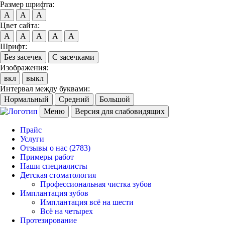
Размер шрифта:
A
A
A
Цвет сайта:
A
A
A
A
A
Шрифт:
Без засечек
С засечками
Изображения:
вкл
выкл
Интервал между буквами:
Нормальный
Средний
Большой
Меню
Версия для слабовидящих
Прайс
Услуги
Отзывы о нас
(2783)
Примеры работ
Наши специалисты
Детская стоматология
Профессиональная чистка зубов
Имплантация зубов
Имплантация всё на шести
Всё на четырех
Протезирование