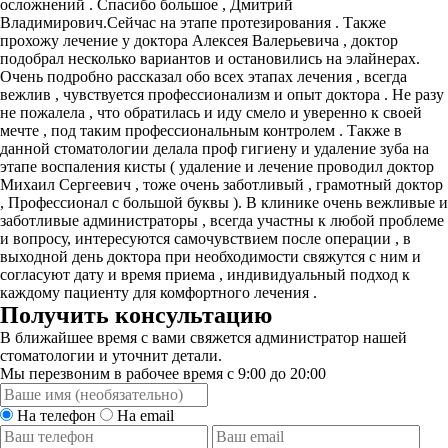
осложнений . Спасибо большое , Дмитрий
Владимирович.Сейчас на этапе протезирования . Также
прохожу лечение у доктора Алексея Валерьевича , доктор
подобрал несколько вариантов и остановились на элайнерах.
Очень подробно рассказал обо всех этапах лечения , всегда
вежлив , чувствуется профессионализм и опыт доктора . Не разу
не пожалела , что обратилась и иду смело и уверенно к своей
мечте , под таким профессиональным контролем . Также в
данной стоматологии делала проф гигиену и удаление зуба на
этапе воспаления кисты ( удаление и лечение проводил доктор
Михаил Сергеевич , тоже очень заботливый , грамотный доктор
, Профессионал с большой буквы ). В клинике очень вежливые и
заботливые администраторы , всегда участны к любой проблеме
и вопросу, интересуются самочувствием после операции , в
выходной день доктора при необходимости свяжутся с ним и
согласуют дату и время приема , индивидуальный подход к
каждому пациенту для комфортного лечения .
Получить консультацию
В ближайшее время с вами свяжется администратор нашей
стоматологии и уточнит детали.
Мы перезвоним в рабочее время с 9:00 до 20:00
На телефон
На email