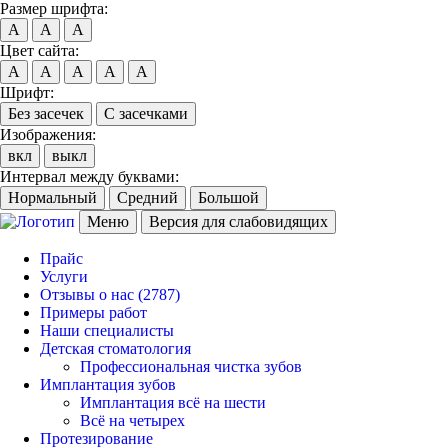
Размер шрифта:
A
A
A
Цвет сайта:
A
A
A
A
A
Шрифт:
Без засечек
С засечками
Изображения:
вкл
выкл
Интервал между буквами:
Нормальный
Средний
Большой
Меню
Версия для слабовидящих
Прайс
Услуги
Отзывы о нас
(2787)
Примеры работ
Наши специалисты
Детская стоматология
Профессиональная чистка зубов
Имплантация зубов
Имплантация всё на шести
Всё на четырех
Протезирование