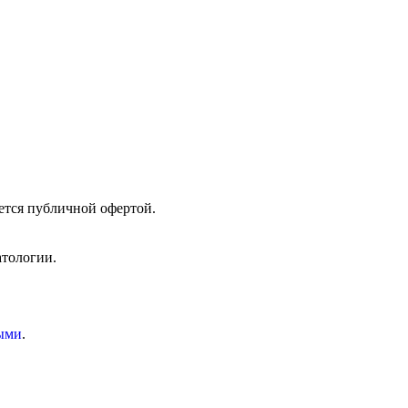
ется публичной офертой.
атологии.
ыми
.