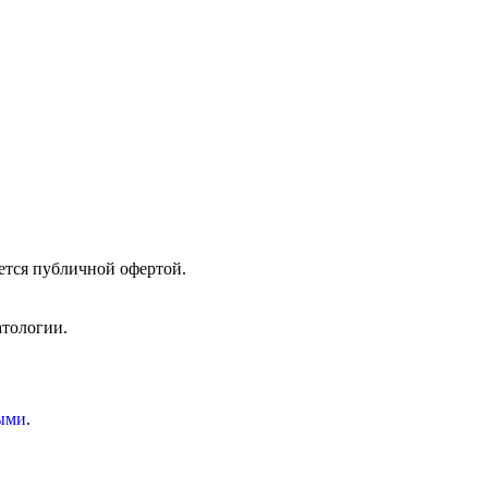
ется публичной офертой.
атологии.
ыми
.