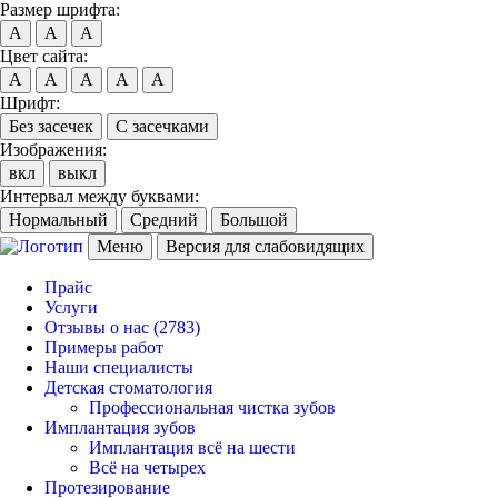
Размер шрифта:
A
A
A
Цвет сайта:
A
A
A
A
A
Шрифт:
Без засечек
С засечками
Изображения:
вкл
выкл
Интервал между буквами:
Нормальный
Средний
Большой
Меню
Версия для слабовидящих
Прайс
Услуги
Отзывы о нас
(2783)
Примеры работ
Наши специалисты
Детская стоматология
Профессиональная чистка зубов
Имплантация зубов
Имплантация всё на шести
Всё на четырех
Протезирование