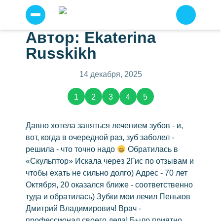
Автор: ​Ekaterina
Прайс
Я
Russkikh
согласен
Услуги
на
условия
Отзывы о нас
(2783)
14 декабря, 2025
сайта
по
Примеры работ
работе
1
2
3
4
5
с
персональными
Наши специалисты
данными
.
Детская стоматология
Давно хотела заняться лечением зубов - и,
Отправить
вот, когда в очередной раз, зуб заболел -
Профессиональная чистка зубов
решила - что точно надо
Обратилась в
Имплантация зубов
«Скульптор» Искала через 2Гис по отзывам и
Имплантация всё на шести
чтобы ехать не сильно долго) Адрес - 70 лет
Октября, 20 оказался ближе - соответственно
Всё на четырех
туда и обратилась) Зубки мои лечил Пеньков
Протезирование
Дмитрий Владимирович! Врач -
Несъемное протезирование
профессионал своего дела! Было приятно