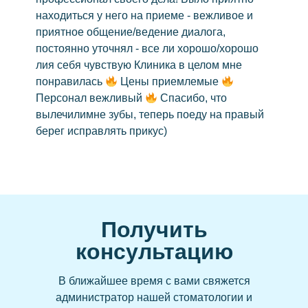
находиться у него на приеме - вежливое и
Виниры
приятное общение/ведение диалога,
Керамические виниры
постоянно уточнял - все ли хорошо/хорошо
Коронка на зубы
лия себя чувствую Клиника в целом мне
понравилась
Цены приемлемые
Циркониевые
Персонал вежливый
Спасибо, что
Керамические
вылечилимне зубы, теперь поеду на правый
Зубной мост
берег исправлять прикус)
Съёмные
Бюгельный протез
Пластиночные протезы
Удаление
Получить
Удаление зуба мудрости
консультацию
Лечение зубов
Элайнеры
В ближайшее время с вами свяжется
администратор нашей стоматологии и