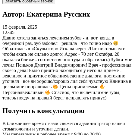
Заказать обратный звонок
Автор: Екатерина Русских
15 февраля, 2025
1
2
3
4
5
Давно хотела заняться лечением зубов - и, вот, когда в
очередной раз, зуб заболел - решила - что точно надо
Обратилась в «Скульптор» Искала через 2Гис по отзывам и
чтобы ехать не сильно долго) Адрес - 70 лет Октября, 20
оказался ближе - соответственно туда и обратилась) Зубки мои
лечил Пеньков Дмитрий Владимирович! Врач - профессионал
своего дела! Было приятно находиться у него на приеме -
вежливое и приятное общение/ведение диалога, постоянно
уточнял - все ли хорошо/хорошо лия себя чувствую Клиника в
целом мне понравилась
Цены приемлемые
Персоналвежливый
Спасибо, что вылечилимне зубы,
теперь поеду на правый берег исправлять прикус)
Получить консультацию
В ближайшее время с вами свяжется администратор нашей
стоматологии и уточнит детали.
Мы перезвоним в рабочее время с 9:00 до 20:00