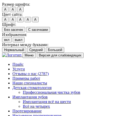
Размер шрифта:
A
A
A
Цвет сайта:
A
A
A
A
A
Шрифт:
Без засечек
С засечками
Изображения:
вкл
выкл
Интервал между буквами:
Нормальный
Средний
Большой
Меню
Версия для слабовидящих
Прайс
Услуги
Отзывы о нас
(2787)
Примеры работ
Наши специалисты
Детская стоматология
Профессиональная чистка зубов
Имплантация зубов
Имплантация всё на шести
Всё на четырех
Протезирование
Несъемное протезирование