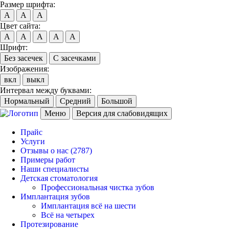
Размер шрифта:
A
A
A
Цвет сайта:
A
A
A
A
A
Шрифт:
Без засечек
С засечками
Изображения:
вкл
выкл
Интервал между буквами:
Нормальный
Средний
Большой
Меню
Версия для слабовидящих
Прайс
Услуги
Отзывы о нас
(2787)
Примеры работ
Наши специалисты
Детская стоматология
Профессиональная чистка зубов
Имплантация зубов
Имплантация всё на шести
Всё на четырех
Протезирование