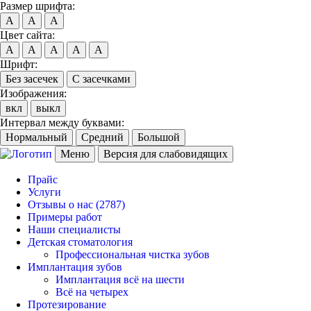
Размер шрифта:
A
A
A
Цвет сайта:
A
A
A
A
A
Шрифт:
Без засечек
С засечками
Изображения:
вкл
выкл
Интервал между буквами:
Нормальный
Средний
Большой
Меню
Версия для слабовидящих
Прайс
Услуги
Отзывы о нас
(2787)
Примеры работ
Наши специалисты
Детская стоматология
Профессиональная чистка зубов
Имплантация зубов
Имплантация всё на шести
Всё на четырех
Протезирование