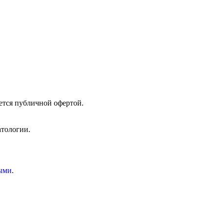
ется публичной офертой.
атологии.
ыми
.