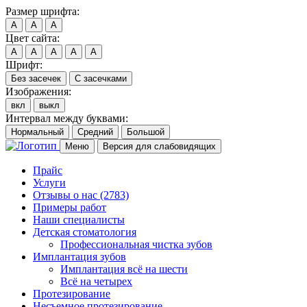
Размер шрифта:
A
A
A
Цвет сайта:
A
A
A
A
A
Шрифт:
Без засечек
С засечками
Изображения:
вкл
выкл
Интервал между буквами:
Нормальный
Средний
Большой
Меню
Версия для слабовидящих
Прайс
Услуги
Отзывы о нас
(2783)
Примеры работ
Наши специалисты
Детская стоматология
Профессиональная чистка зубов
Имплантация зубов
Имплантация всё на шести
Всё на четырех
Протезирование
Несъемное протезирование